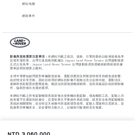
網站地圖
網路事件
影像與規格重要注意事項：
本網站刊載之資訊、規格、引擎與顏色以歐洲規格為準
且視市場而異，台灣引進規格與配備以 Jaguar Land Rover Taiwan 台灣捷豹路虎
正式公告為準，Jaguar Land Rover Taiwan 台灣捷豹路虎與授權經銷商保留依據
實車說明與變更之權利。
全球半導體短缺問題對車輛製造規格、選配供應狀況和製造時程等持續造成影響。
由於情況非常浮動，因此目前用於網站的影像可能無法充分反映功能、選配項目、
邊飾和色彩配置的實際規格。敬請洽詢當地授權經銷商，並與其確認目前的限制條
件，協助您做出合適的選擇。
本網站刊載之所有駕駛輔助系統皆無法使車輛自動駕駛，僅為輔助工具。駕駛人仍
負有遵守交通規則的責任，且需依車主手冊操作系統功能，留意安全使用駕駛輔助
系統的相關限制，並在特定天候條件與道路環境使用。駕駛人需隨時注意路況，並
負責掌控車輛安全，於必要時主動介入，以確保行駛過程安全無虞。
NTD 3,060,000