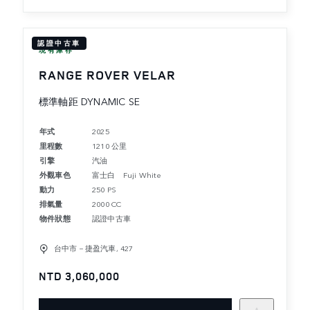
認證中古車
現有庫存
RANGE ROVER VELAR
標準軸距 DYNAMIC SE
年式
2025
里程數
1210 公里
引擎
汽油
外觀車色
富士白 Fuji White
動力
250 PS
排氣量
2000 CC
物件狀態
認證中古車
台中市－捷盈汽車, 427
NTD 3,060,000