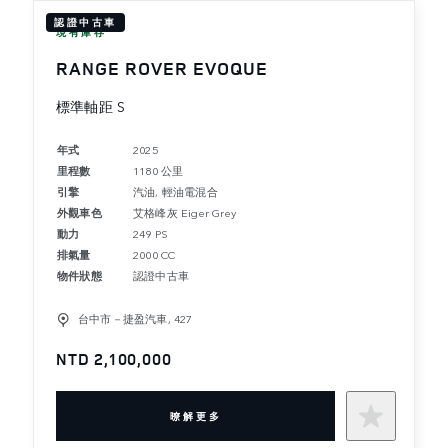
認證中古車
現有庫存
RANGE ROVER EVOQUE
標準軸距 S
年式
2025
里程數
1180 公里
引擎
汽油, 輕油電混合
外觀車色
艾格峰灰 Eiger Grey
動力
249 PS
排氣量
2000 CC
物件狀態
認證中古車
台中市－捷盈汽車, 427
NTD 2,100,000
暸解更多