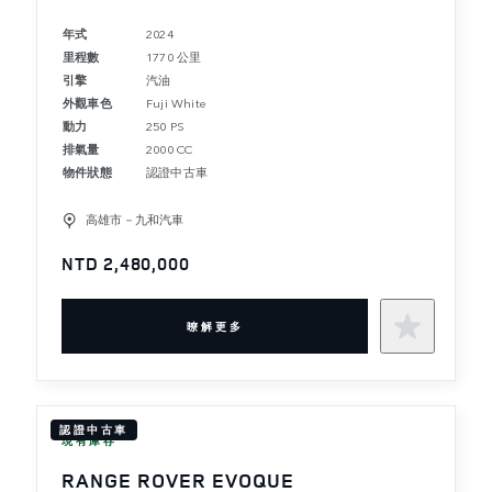
年式
2024
里程數
1770 公里
引擎
汽油
外觀車色
Fuji White
動力
250 PS
排氣量
2000 CC
物件狀態
認證中古車
高雄市－九和汽車
NTD 2,480,000
暸解更多
認證中古車
現有庫存
RANGE ROVER EVOQUE