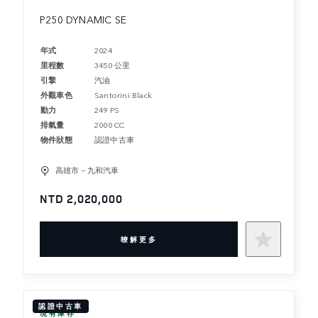
P250 DYNAMIC SE
年式
2024
里程數
3450 公里
引擎
汽油
外觀車色
Santorini Black
動力
249 PS
排氣量
2000 CC
物件狀態
認證中古車
高雄市－九和汽車
NTD 2,020,000
暸解更多
認證中古車
現有庫存