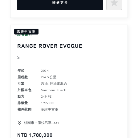
暸解更多
認證中古車
現有庫存
RANGE ROVER EVOQUE
S
年式
2024
里程數
2675 公里
引擎
汽油, 輕油電混合
外觀車色
Santorini Black
動力
249 PS
排氣量
1997 CC
物件狀態
認證中古車
桃園市－謙悅汽車, 334
NTD 1,780,000