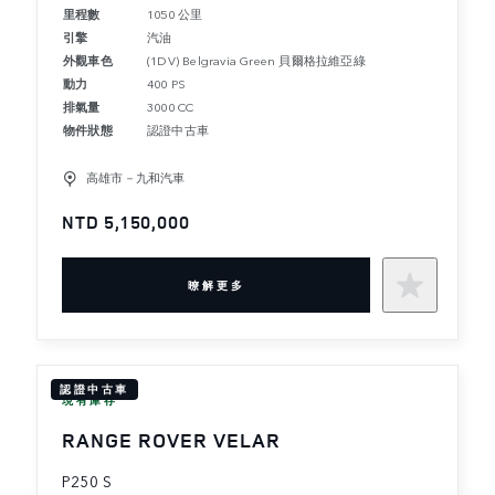
里程數
1050 公里
引擎
汽油
外觀車色
(1DV) Belgravia Green 貝爾格拉維亞綠
動力
400 PS
排氣量
3000 CC
物件狀態
認證中古車
高雄市－九和汽車
NTD 5,150,000
暸解更多
認證中古車
現有庫存
RANGE ROVER VELAR
P250 S