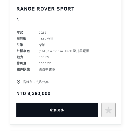
RANGE ROVER SPORT
S
年式
2025
里程數
1330 公里
引擎
柴油
外觀車色
(1AG) Santorini Black 聖托里尼黑
動力
300 PS
排氣量
3000 CC
物件狀態
認證中古車
高雄市－九和汽車
NTD 3,390,000
暸解更多