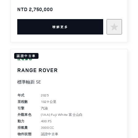
NTD 2,750,000
暸解更多
認證中古車
現有庫存
RANGE ROVER
標準軸距 SE
年式
2025
里程數
1029 公里
引擎
汽油
外觀車色
(1AA) Fuji White 富士山白
動力
400 PS
排氣量
3000 CC
物件狀態
認證中古車