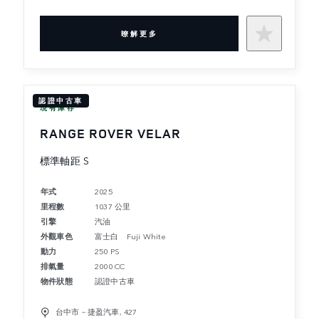
暸解更多
認證中古車
現有庫存
RANGE ROVER VELAR
標準軸距 S
年式
2025
里程數
1037 公里
引擎
汽油
外觀車色
富士白 Fuji White
動力
250 PS
排氣量
2000 CC
物件狀態
認證中古車
台中市－捷盈汽車, 427