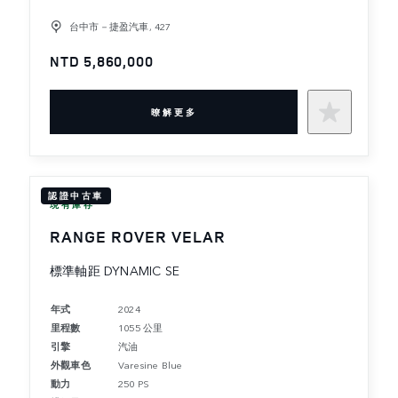
台中市－捷盈汽車, 427
NTD 5,860,000
暸解更多
認證中古車
現有庫存
RANGE ROVER VELAR
標準軸距 DYNAMIC SE
年式
2024
里程數
1055 公里
引擎
汽油
外觀車色
Varesine Blue
動力
250 PS