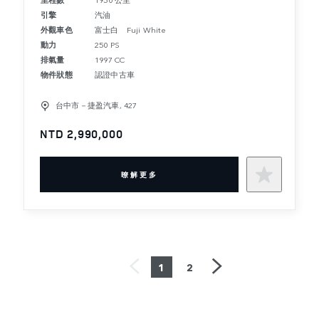
引擎
汽油
外觀車色
富士白 Fuji White
動力
250 PS
排氣量
1997 CC
物件狀態
認證中古車
台中市－捷盈汽車, 427
NTD 2,990,000
暸解更多
1
2