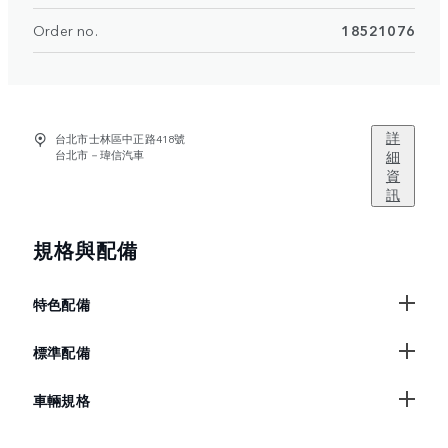
Order no.
18521076
詳
台北市士林區中正路418號
台北市－瑋信汽車
細
資
訊
規格與配備
特色配備
標準配備
車輛規格