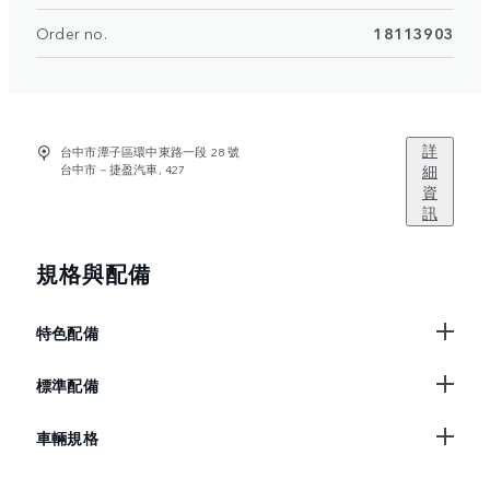
Order no.
18113903
詳
台中市潭子區環中東路一段 28 號
台中市－捷盈汽車, 427
細
資
訊
規格與配備
特色配備
標準配備
車輛規格