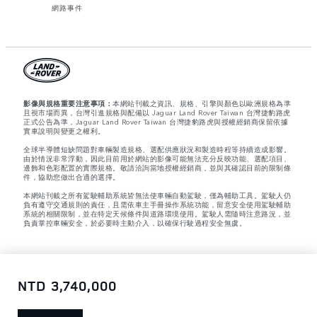
網路事件
影像與規格重要注意事項：
本網站刊載之資訊、規格、引擎與顏色以歐洲規格為準
且視市場而異，台灣引進規格與配備以 Jaguar Land Rover Taiwan 台灣捷豹路虎
正式公告為準，Jaguar Land Rover Taiwan 台灣捷豹路虎與授權經銷商保留依據
實車說明與變更之權利。
全球半導體短缺問題對車輛製造規格、選配供應狀況和製造時程等持續造成影響。
由於情況非常浮動，因此目前用於網站的影像可能無法充分反映功能、選配項目、
邊飾和色彩配置的實際規格。敬請洽詢當地授權經銷商，並與其確認目前的限制條
件，協助您做出合適的選擇。
本網站刊載之所有駕駛輔助系統皆無法使車輛自動駕駛，僅為輔助工具。駕駛人仍
負有遵守交通規則的責任，且需依車主手冊操作系統功能，留意安全使用駕駛輔助
系統的相關限制，並在特定天候條件與道路環境使用。駕駛人需隨時注意路況，並
負責掌控車輛安全，於必要時主動介入，以確保行駛過程安全無虞。
NTD 3,740,000