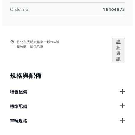
Order no.
18464873
詳
竹北市光明六路東一段206號
新竹縣－瑋信汽車
細
資
訊
規格與配備
特色配備
標準配備
車輛規格