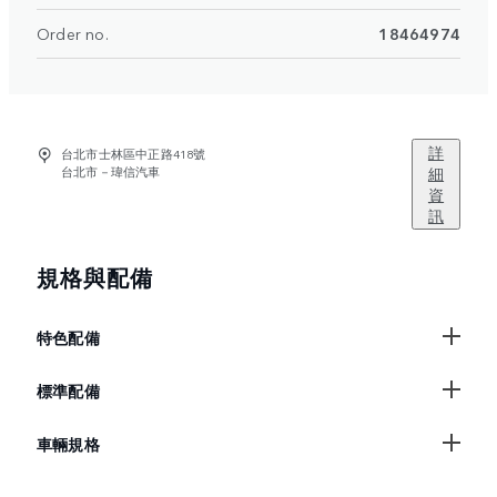
Order no.
18464974
詳
台北市士林區中正路418號
台北市－瑋信汽車
細
資
訊
規格與配備
特色配備
標準配備
車輛規格