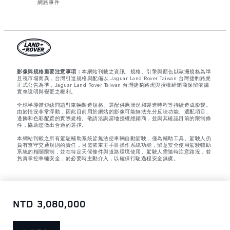
網路事件
影像與規格重要注意事項：
本網站刊載之資訊、規格、引擎與顏色以歐洲規格為準
且視市場而異，台灣引進規格與配備以 Jaguar Land Rover Taiwan 台灣捷豹路虎
正式公告為準，Jaguar Land Rover Taiwan 台灣捷豹路虎與授權經銷商保留依據
實車說明與變更之權利。
全球半導體短缺問題對車輛製造規格、選配供應狀況和製造時程等持續造成影響。
由於情況非常浮動，因此目前用於網站的影像可能無法充分反映功能、選配項目、
邊飾和色彩配置的實際規格。敬請洽詢當地授權經銷商，並與其確認目前的限制條
件，協助您做出合適的選擇。
本網站刊載之所有駕駛輔助系統皆無法使車輛自動駕駛，僅為輔助工具。駕駛人仍
負有遵守交通規則的責任，且需依車主手冊操作系統功能，留意安全使用駕駛輔助
系統的相關限制，並在特定天候條件與道路環境使用。駕駛人需隨時注意路況，並
負責掌控車輛安全，於必要時主動介入，以確保行駛過程安全無虞。
NTD 3,080,000