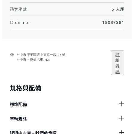
乘客座數
5 人座
Order no.
18087581
詳
台中市潭子區環中東路一段 28 號
台中市－捷盈汽車, 427
細
資
訊
規格與配備
標準配備
車輛規格
認證中古車－我們的承諾