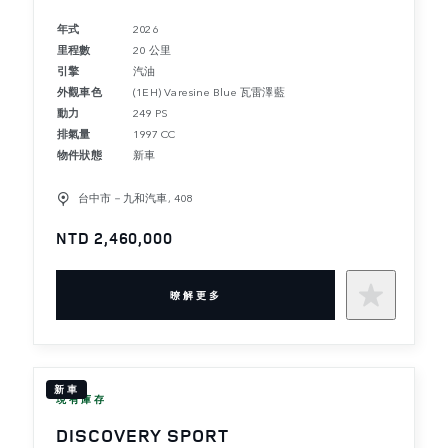
年式
2026
里程數
20 公里
引擎
汽油
外觀車色
(1EH) Varesine Blue 瓦雷澤藍
動力
249 PS
排氣量
1997 CC
物件狀態
新車
台中市－九和汽車, 408
NTD 2,460,000
暸解更多
新車
現有庫存
DISCOVERY SPORT