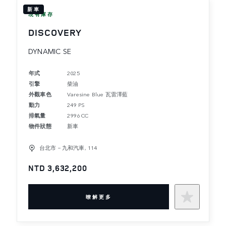
新車
現有庫存
DISCOVERY
DYNAMIC SE
年式
2025
引擎
柴油
外觀車色
Varesine Blue 瓦雷澤藍
動力
249 PS
排氣量
2996 CC
物件狀態
新車
台北市－九和汽車, 114
NTD 3,632,200
暸解更多