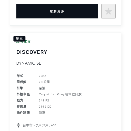
暸解更多
新車
現有庫存
DISCOVERY
DYNAMIC SE
年式
2025
里程數
20 公里
引擎
柴油
外觀車色
Carpathian Grey 喀爾巴阡灰
動力
249 PS
排氣量
2996 CC
物件狀態
新車
台中市－九和汽車, 408