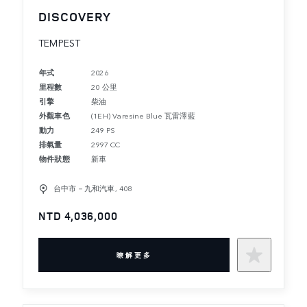
DISCOVERY
TEMPEST
年式
2026
里程數
20 公里
引擎
柴油
外觀車色
(1EH) Varesine Blue 瓦雷澤藍
動力
249 PS
排氣量
2997 CC
物件狀態
新車
台中市－九和汽車, 408
NTD 4,036,000
暸解更多