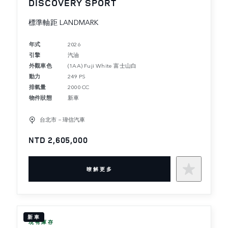
DISCOVERY SPORT
標準軸距 LANDMARK
年式
2026
引擎
汽油
外觀車色
(1AA) Fuji White 富士山白
動力
249 PS
排氣量
2000 CC
物件狀態
新車
台北市－瑋信汽車
NTD 2,605,000
暸解更多
新車
現有庫存