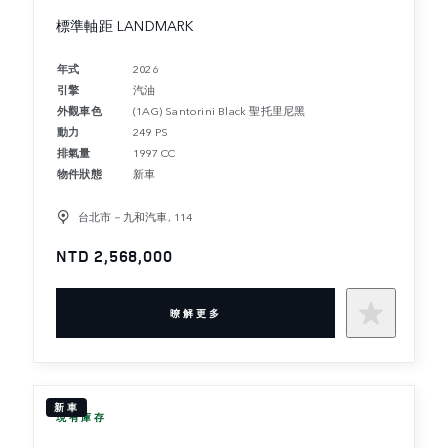
標準軸距 LANDMARK
年式
2026
引擎
汽油
外觀車色
(1AG) Santorini Black 聖托里尼黑
動力
249 PS
排氣量
1997 CC
物件狀態
新車
台北市－九和汽車, 114
NTD 2,568,000
暸解更多
新車
現有庫存