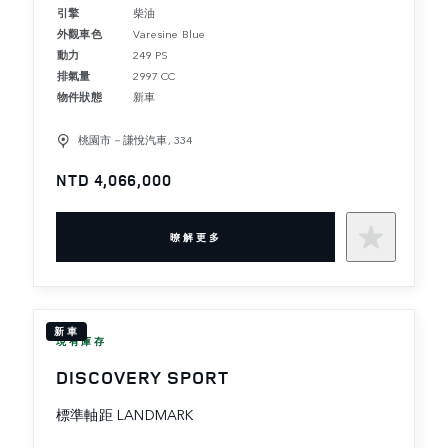
引擎
柴油
外觀車色
Varesine Blue
動力
249 PS
排氣量
2997 CC
物件狀態
新車
桃園市－謙悅汽車, 334
NTD 4,066,000
暸解更多
新車
現有庫存
DISCOVERY SPORT
標準軸距 LANDMARK