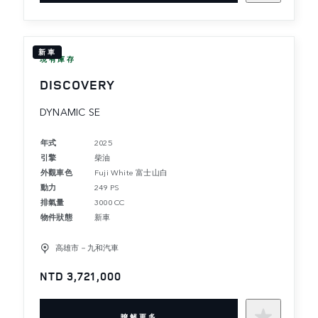
新車
現有庫存
DISCOVERY
DYNAMIC SE
年式
2025
引擎
柴油
外觀車色
Fuji White 富士山白
動力
249 PS
排氣量
3000 CC
物件狀態
新車
高雄市－九和汽車
NTD 3,721,000
暸解更多