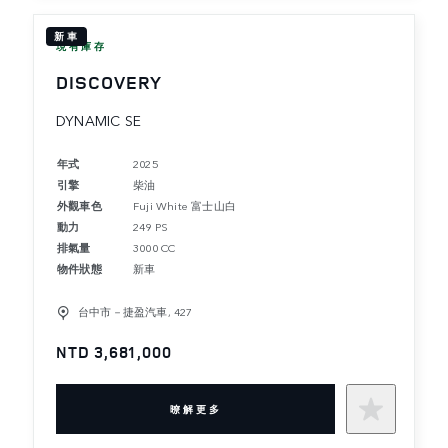
新車
現有庫存
DISCOVERY
DYNAMIC SE
年式
2025
引擎
柴油
外觀車色
Fuji White 富士山白
動力
249 PS
排氣量
3000 CC
物件狀態
新車
台中市－捷盈汽車, 427
NTD 3,681,000
暸解更多