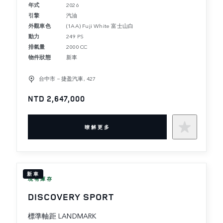
年式
2026
引擎
汽油
外觀車色
(1AA) Fuji White 富士山白
動力
249 PS
排氣量
2000 CC
物件狀態
新車
台中市－捷盈汽車, 427
NTD 2,647,000
暸解更多
新車
現有庫存
DISCOVERY SPORT
標準軸距 LANDMARK